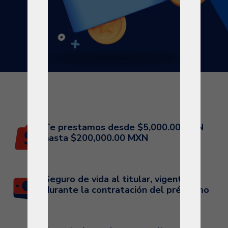
Te prestamos desde $5,000.00 MXN
hasta $200,000.00 MXN
Seguro de vida al titular, vigente
durante la contratación del préstamo