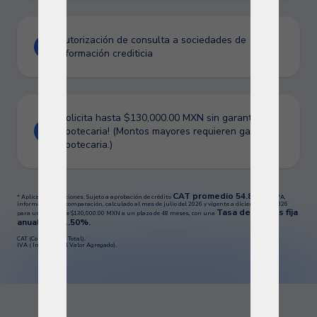
Autorización de consulta a sociedades de
información crediticia
¡Solicita hasta $130,000.00 MXN sin garantía
hipotecaria! (Montos mayores requieren garantía
hipotecaria.)
CAT promedio 54.8%
* Aplican restricciones. Sujeto a aprobación de crédito
sin IVA,
informativo y de comparación, calculado al mes de julio del 2026 y vigente a diciembre de 2026
Tasa de interés fija
para un crédito de $130,000.00 MXN a un plazo de 48 meses, con una
anual del 41.50%.
CAT (Costo Anual Total).
IVA ( Impuesto al Valor Agregado).