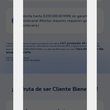
¡Solicita hasta $200,000.00 MXN sin garantía
hipotecaria! (Montos mayores requieren garantía
hipotecaria.)
CAT promedio 49.4%
* Aplican restricciones. Sujeto a aprobación de crédito
sin IVA,
informativo y de comparación, calculado al mes de julio del 2026 y vigente a diciembre de 2026
Tasa de interés fija
para un crédito de $200,000.00 MXN a un plazo de 48 meses, con una
anual del 38.00%.
CAT (Costo Anual Total).
IVA ( Impuesto al Valor Agregado).
¡Disfruta de ser Cliente Bienestar!