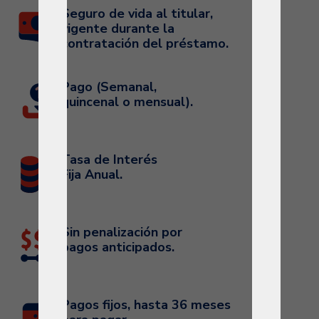
Seguro de vida al titular,
vigente durante la
contratación del préstamo.
Pago (Semanal,
quincenal o mensual).
Tasa de Interés
Fija Anual.
Sin penalización por
pagos anticipados.
Pagos fijos, hasta 36 meses