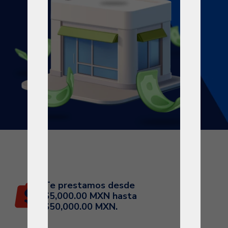
Te prestamos desde
$5,000.00 MXN hasta
$50,000.00 MXN.