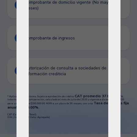
Comprobante de domicilio vigente (No mayor a 3
meses)
Comprobante de ingresos
Autorización de consulta a sociedades de
información crediticia
CAT promedio 37.8%
* Aplican restricciones. Sujeto a aprobación de crédito
sin IVA,
informativo y de comparación, calculado al mes de julio del 2026 y vigente a diciembre de 2026
Tasa de interés fija
para un crédito de $200,000.00 MXN a un plazo de 36 meses, con una
anual del 30.00%.
CAT (Costo Anual Total).
IVA ( Impuesto al Valor Agregado)