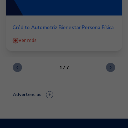
Crédito Automotriz Bienestar Persona Física
Ver más
1 / 7
+
Advertencias
Incumplir tus obligaciones te puede generar
comisiones e intereses moratorios
Contratar créditos que excedan tu capacidad de
pago afecta tu historial crediticio
El avalista, obligado solidario o coacreditado