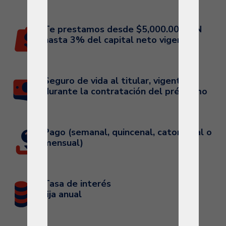
Te prestamos desde $5,000.00 MXN
hasta 3% del capital neto vigente
Seguro de vida al titular, vigente
durante la contratación del préstamo
Pago (semanal, quincenal, catorcenal o
mensual)
Tasa de interés
fija anual