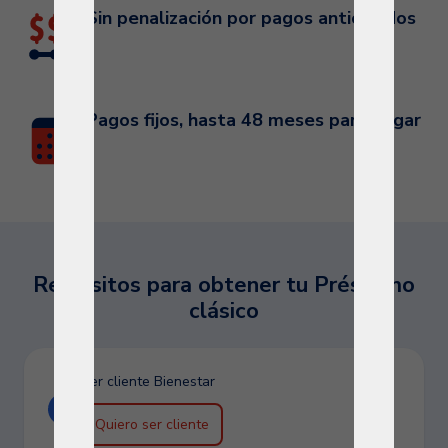
Sin penalización por pagos anticipados
Pagos fijos, hasta 48 meses para pagar
Requisitos para obtener tu Préstamo
clásico
Ser cliente Bienestar
Quiero ser cliente