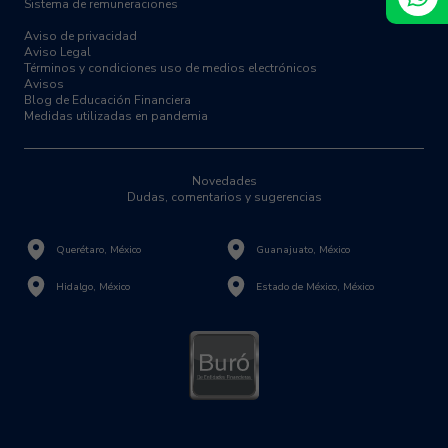
Sistema de remuneraciones
Aviso de privacidad
Aviso Legal
Términos y condiciones uso de medios electrónicos
Avisos
Blog de Educación Financiera
Medidas utilizadas en pandemia
Novedades
Dudas, comentarios y sugerencias
Querétaro, México
Guanajuato, México
Hidalgo, México
Estado de México, México