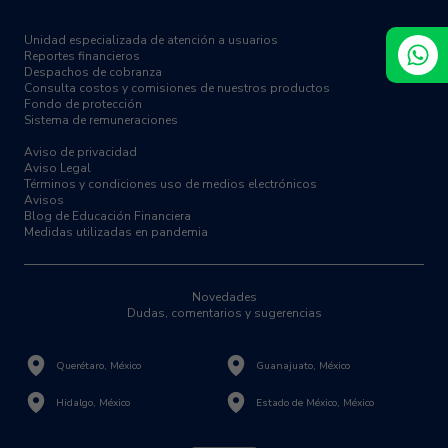
Unidad especializada de atención a usuarios
Reportes financieros
Despachos de cobranza
Consulta costos y comisiones de nuestros productos
Fondo de protección
Sistema de remuneraciones
Aviso de privacidad
Aviso Legal
Términos y condiciones uso de medios electrónicos
Avisos
Blog de Educación Financiera
Medidas utilizadas en pandemia
Novedades
Dudas, comentarios y sugerencias
Querétaro, México
Guanajuato, México
Hidalgo, México
Estado de México, México