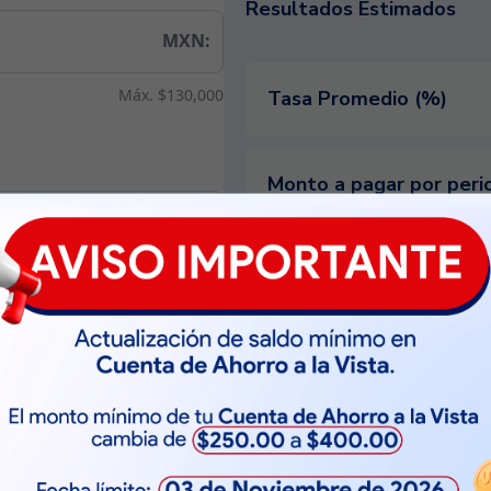
Resultados Estimados
MXN:
Máx. $130,000
Tasa Promedio (%)
Monto a pagar por peri
Catorcenal
Total a pagar
Mensual
Periodo
s
60
Solicita
ar