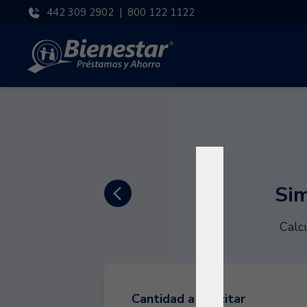
442 309 2902
|
800 122 1122
Sim
Calc
Cantidad a solicitar