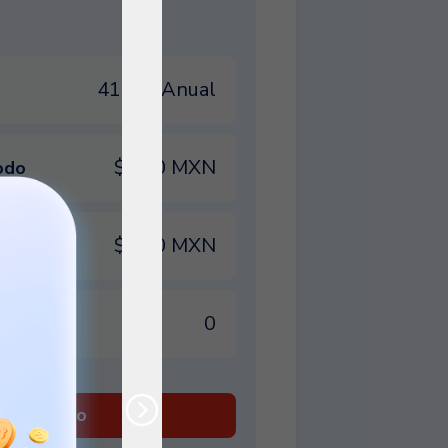
41.5% Anual
$0.00 MXN
odo
$0.00 MXN
0
r préstamo