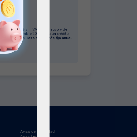
estos.
medio 58.4 %
sin IVA, informativo y de
igente a diciembre 2026, para un crédito
meses, con una
Tasa de interés fija anual
Aviso de privacidad
Aviso Legal