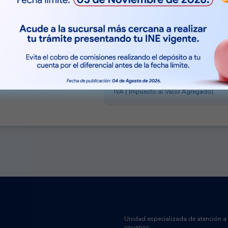
o quieras
o hacer pagos
Tasa de interés fija anual antes de impu
, ni cargos extra.
Sujeto a aprobación de crédito
CAT pro
comparación, calculado a julio 2026 y v
de $130,000.00 MXN a un plazo de 48 
del 41.5%.
CAT (Costo Anual Total)
IVA ( Impuesto al Valor Agregado)
Unidad especializada de atención a
usuarios