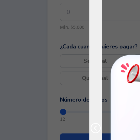
Min. $5,000
¿Cada cuando quieres pagar?
Semanal
Quincenal
Número de pagos
12
12 pago
Calcul