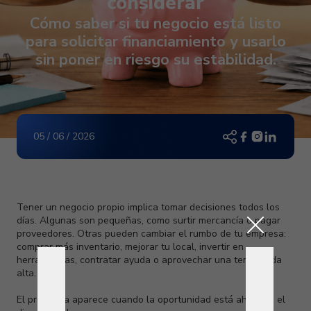
considerar
Cómo saber si tu negocio está listo
para solicitar financiamiento y usarlo
sin poner en riesgo su estabilidad.
05 / 06 / 2026
Tener un negocio propio implica tomar decisiones todos los
días. Algunas son pequeñas, como surtir mercancía o pagar
proveedores. Otras pueden cambiar el rumbo de tu empresa:
comprar más inventario, mejorar tu local, invertir en
herramientas, contratar ayuda o aprovechar una temporada
alta.
El problema aparece cuando la oportunidad está ahí, pero el