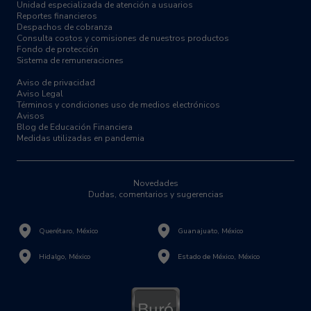
Unidad especializada de atención a usuarios
Reportes financieros
Despachos de cobranza
Consulta costos y comisiones de nuestros productos
Fondo de protección
Sistema de remuneraciones
Aviso de privacidad
Aviso Legal
Términos y condiciones uso de medios electrónicos
Avisos
Blog de Educación Financiera
Medidas utilizadas en pandemia
Novedades
Dudas, comentarios y sugerencias
Querétaro, México
Guanajuato, México
Hidalgo, México
Estado de México, México